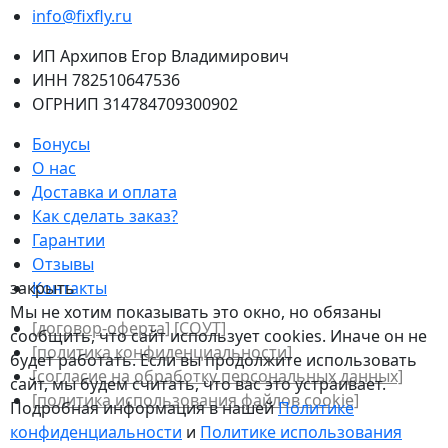
info@fixfly.ru
ИП Архипов Егор Владимирович
ИНН 782510647536
ОГРНИП 314784709300902
Бонусы
О нас
Доставка и оплата
Как сделать заказ?
Гарантии
Отзывы
закрыть
Контакты
Мы не хотим показывать это окно, но обязаны
[договор-оферта]
[СОУТ]
сообщить, что сайт использует cookies. Иначе он не
[политикa конфиденциальности]
будет работать. Если вы продолжите использовать
[согласие на обработку персональных данных]
сайт, мы будем считать, что вас это устраивает.
[политика использования файлов сookie]
Подробная информация в нашей
Политике
конфиденциальности
и
Политике использования