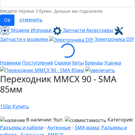
Введите первые 3 буквы. Дальше мы подскажем.
отменить
Ok
Модели Игрушки
Запчасти Аксессуары
Запчасти к моделям
Электроника
DIY
Loading...
Новинки
Поступления
Скидки
Хиты
Бренды
Уценка
Переходник MMCX 90 - SMA
85мм
150
р
Купить
В наличии:
9шт.
Категория:
Разъемы и кабели
-
Антенные
-
SMA мама
;
Разъемы и
кабели
-
Антенные
-
MMCX
;