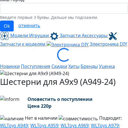
Введите первые 3 буквы. Дальше мы подскажем.
отменить
Ok
Модели Игрушки
Запчасти Аксессуары
Запчасти к моделям
Электроника
DIY
Loading...
Новинки
Поступления
Скидки
Хиты
Бренды
Уценка
Шестерни для A9x9 (A949-24)
Оповестить о поступлении
Цена
220
р
Нет в наличии
Подходит:
WLToys A949;
WLToys A959;
WLToys A969;
WLToys A979;