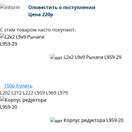
Оповестить о поступлении
Цена
220
р
С этим товаром часто покупают:
L2x2 L9x9 Рычаги L959-29
150р
Купить
L202
L212
L222
L959
L969
L979
Корпус редуктора L959-20