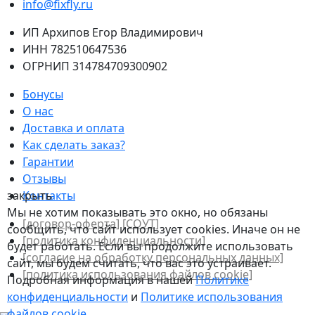
info@fixfly.ru
ИП Архипов Егор Владимирович
ИНН 782510647536
ОГРНИП 314784709300902
Бонусы
О нас
Доставка и оплата
Как сделать заказ?
Гарантии
Отзывы
закрыть
Контакты
Мы не хотим показывать это окно, но обязаны
[договор-оферта]
[СОУТ]
сообщить, что сайт использует cookies. Иначе он не
[политикa конфиденциальности]
будет работать. Если вы продолжите использовать
[согласие на обработку персональных данных]
сайт, мы будем считать, что вас это устраивает.
[политика использования файлов сookie]
Подробная информация в нашей
Политике
конфиденциальности
и
Политике использования
файлов сookie
.