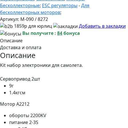
Бесколлекторные
;
ESC регуляторы
-
Для
бесколлекторных моторов
;
Артикул:
M-090 / 8272
1859р для юрлиц
Добавить в закладки
Вы получите :
84
бонуса
Описание
Доставка и оплата
Описание
Kit набор электроники для самолета.
Сервопривод 2шт
9г
1.4кгсм
Мотор A2212
обороты 2200KV
питание 2-3S