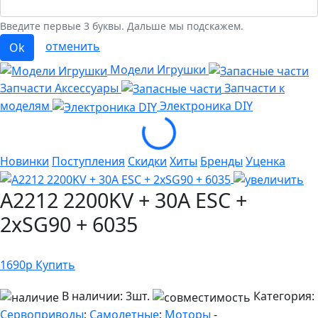
Введите первые 3 буквы. Дальше мы подскажем.
отменить
Ok
Модели Игрушки
Запчасти Аксессуары
Запчасти к
моделям
Электроника
DIY
Loading...
Новинки
Поступления
Скидки
Хиты
Бренды
Уценка
A2212 2200KV + 30A ESC +
2xSG90 + 6035
1690
р
Купить
В наличии:
3шт.
Категория:
Сервоприводы
;
Самолетные
;
Моторы
-