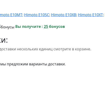
imoto E10MT;
Himoto E10SC;
Himoto E10XB;
Himoto E10XT;
Вы получите :
25
бонусов
и:
доставки нескольких единиц смотрите в корзине.
 мы предложим варианты доставки.