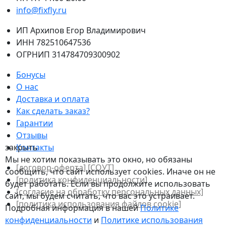
info@fixfly.ru
ИП Архипов Егор Владимирович
ИНН 782510647536
ОГРНИП 314784709300902
Бонусы
О нас
Доставка и оплата
Как сделать заказ?
Гарантии
Отзывы
закрыть
Контакты
Мы не хотим показывать это окно, но обязаны
[договор-оферта]
[СОУТ]
сообщить, что сайт использует cookies. Иначе он не
[политикa конфиденциальности]
будет работать. Если вы продолжите использовать
[согласие на обработку персональных данных]
сайт, мы будем считать, что вас это устраивает.
[политика использования файлов сookie]
Подробная информация в нашей
Политике
конфиденциальности
и
Политике использования