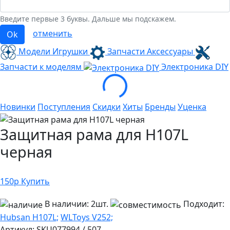
Введите первые 3 буквы. Дальше мы подскажем.
отменить
Ok
Модели Игрушки
Запчасти Аксессуары
Loading...
Запчасти к моделям
Электроника
DIY
Новинки
Поступления
Скидки
Хиты
Бренды
Уценка
Защитная рама для H107L
черная
150
р
Купить
В наличии:
2шт.
Подходит:
Hubsan H107L;
WLToys V252;
Артикул:
SKU077994 / 507