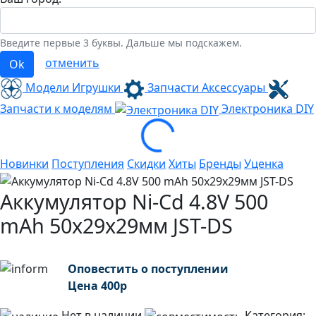
Введите первые 3 буквы. Дальше мы подскажем.
отменить
Ok
Модели Игрушки
Запчасти Аксессуары
Запчасти к моделям
Электроника
DIY
Loading...
Новинки
Поступления
Скидки
Хиты
Бренды
Уценка
Аккумулятор Ni-Cd 4.8V 500
mAh 50х29х29мм JST-DS
Оповестить о поступлении
Цена
400
р
Нет в наличии
Категория: