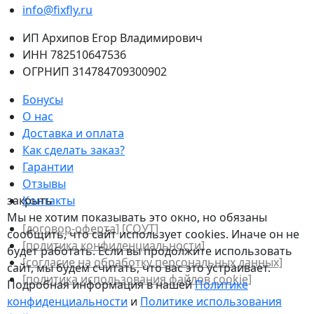
info@fixfly.ru
ИП Архипов Егор Владимирович
ИНН 782510647536
ОГРНИП 314784709300902
Бонусы
О нас
Доставка и оплата
Как сделать заказ?
Гарантии
Отзывы
закрыть
Контакты
Мы не хотим показывать это окно, но обязаны
[договор-оферта]
[СОУТ]
сообщить, что сайт использует cookies. Иначе он не
[политикa конфиденциальности]
будет работать. Если вы продолжите использовать
[согласие на обработку персональных данных]
сайт, мы будем считать, что вас это устраивает.
[политика использования файлов сookie]
Подробная информация в нашей
Политике
конфиденциальности
и
Политике использования