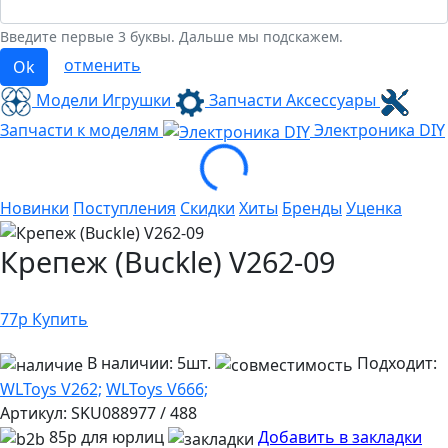
Введите первые 3 буквы. Дальше мы подскажем.
отменить
Ok
Модели Игрушки
Запчасти Аксессуары
Запчасти к моделям
Электроника
DIY
Loading...
Новинки
Поступления
Скидки
Хиты
Бренды
Уценка
Крепеж (Buckle) V262-09
77
р
Купить
В наличии:
5шт.
Подходит:
WLToys V262;
WLToys V666;
Артикул:
SKU088977 / 488
85р для юрлиц
Добавить в закладки