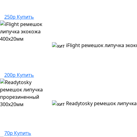
250р
Купить
iFlight ремешок липучка эко
200р
Купить
Readytosky ремешок липучк
70р
Купить