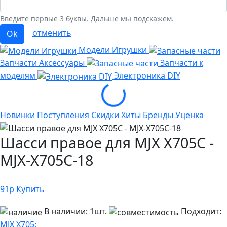
Введите первые 3 буквы. Дальше мы подскажем.
отменить
Ok
Модели Игрушки
Запчасти Аксессуары
Запчасти к
моделям
Электроника
DIY
Loading...
Новинки
Поступления
Скидки
Хиты
Бренды
Уценка
Шасси правое для MJX X705C -
MJX-X705C-18
91
р
Купить
В наличии:
1шт.
Подходит:
MJX X705;