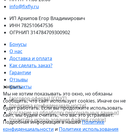
info@fixfly.ru
ИП Архипов Егор Владимирович
ИНН 782510647536
ОГРНИП 314784709300902
Бонусы
О нас
Доставка и оплата
Как сделать заказ?
Гарантии
Отзывы
закрыть
Контакты
Мы не хотим показывать это окно, но обязаны
[договор-оферта]
[СОУТ]
сообщить, что сайт использует cookies. Иначе он не
[политикa конфиденциальности]
будет работать. Если вы продолжите использовать
[согласие на обработку персональных данных]
сайт, мы будем считать, что вас это устраивает.
[политика использования файлов сookie]
Подробная информация в нашей
Политике
конфиденциальности
и
Политике использования