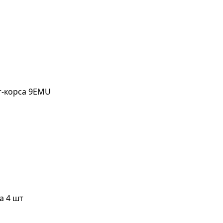
т-корса 9EMU
а 4 шт