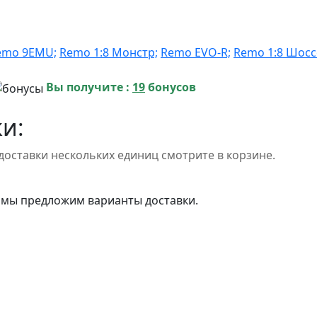
emo 9EMU;
Remo 1:8 Монстр;
Remo EVO-R;
Remo 1:8 Шосс
Вы получите :
19
бонусов
и:
доставки нескольких единиц смотрите в корзине.
 мы предложим варианты доставки.