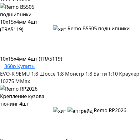
Remo B5505 подшипники
10x15x4мм 4шт (TRA5119)
360р
Купить
EVO-R
9EMU
1:8 Шоссе
1:8 Монстр
1:8 Багги
1:10 Краулер
10275
MMax
Remo RP2026