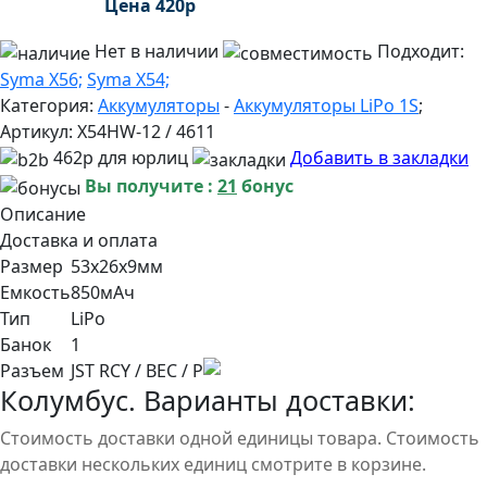
Цена
420
р
Нет в наличии
Подходит:
Syma X56;
Syma X54;
Категория:
Аккумуляторы
-
Аккумуляторы LiPo 1S
;
Артикул:
X54HW-12 / 4611
462р для юрлиц
Добавить в закладки
Вы получите :
21
бонус
Описание
Доставка и оплата
Размер
53x26x9мм
Емкость
850мАч
Тип
LiPo
Банок
1
Разъем
JST RCY / BEC / P
Колумбус. Варианты доставки:
Стоимость доставки одной единицы товара. Стоимость
доставки нескольких единиц смотрите в корзине.