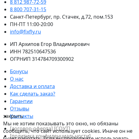
8 812 987-72-59
8 800 707-31-15
Санкт-Петербург, пр. Стачек, д.72, пом.153
ПН-ПТ 11:00-20:00
info@fixfly.ru
ИП Архипов Егор Владимирович
ИНН 782510647536
ОГРНИП 314784709300902
Бонусы
О нас
Доставка и оплата
Как сделать заказ?
Гарантии
Отзывы
закрыть
Контакты
Мы не хотим показывать это окно, но обязаны
[договор-оферта]
[СОУТ]
сообщить, что сайт использует cookies. Иначе он не
[политикa конфиденциальности]
будет работать. Если вы продолжите использовать