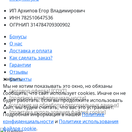
ИП Архипов Егор Владимирович
ИНН 782510647536
ОГРНИП 314784709300902
Бонусы
О нас
Доставка и оплата
Как сделать заказ?
Гарантии
Отзывы
закрыть
Контакты
Мы не хотим показывать это окно, но обязаны
[договор-оферта]
[СОУТ]
сообщить, что сайт использует cookies. Иначе он не
[политикa конфиденциальности]
будет работать. Если вы продолжите использовать
[согласие на обработку персональных данных]
сайт, мы будем считать, что вас это устраивает.
[политика использования файлов сookie]
Подробная информация в нашей
Политике
конфиденциальности
и
Политике использования
файлов сookie
.