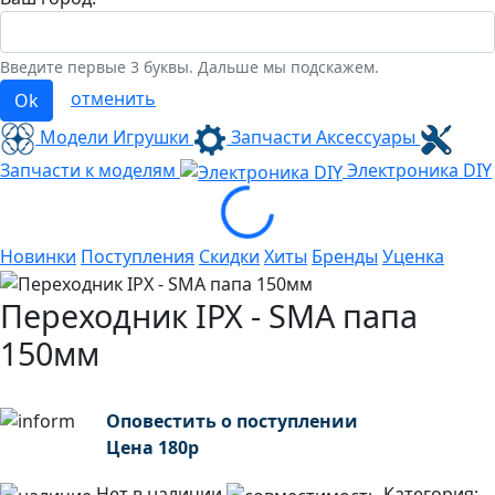
Введите первые 3 буквы. Дальше мы подскажем.
отменить
Ok
Модели Игрушки
Запчасти Аксессуары
Запчасти к моделям
Электроника
DIY
Loading...
Новинки
Поступления
Скидки
Хиты
Бренды
Уценка
Переходник IPX - SMA папа
150мм
Оповестить о поступлении
Цена
180
р
Нет в наличии
Категория: