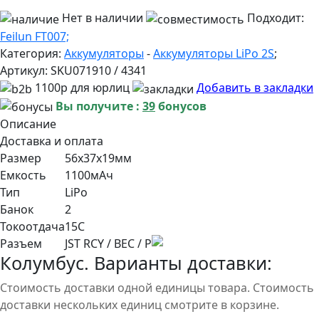
Нет в наличии
Подходит:
Feilun FT007;
Категория:
Аккумуляторы
-
Аккумуляторы LiPo 2S
;
Артикул:
SKU071910 / 4341
1100р для юрлиц
Добавить в закладки
Вы получите :
39
бонусов
Описание
Доставка и оплата
Размер
56x37x19мм
Емкость
1100мАч
Тип
LiPo
Банок
2
Токоотдача
15С
Разъем
JST RCY / BEC / P
Колумбус. Варианты доставки:
Стоимость доставки одной единицы товара. Стоимость
доставки нескольких единиц смотрите в корзине.