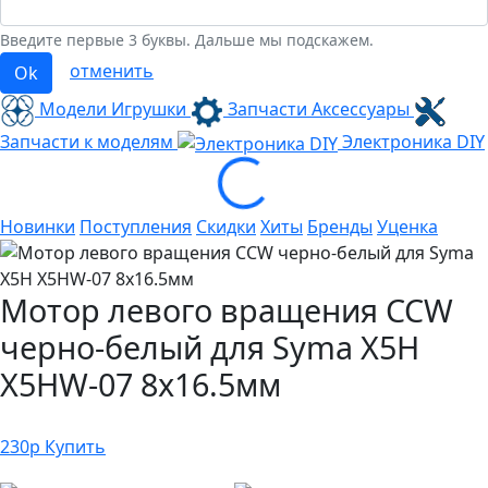
Введите первые 3 буквы. Дальше мы подскажем.
отменить
Ok
Модели Игрушки
Запчасти Аксессуары
Запчасти к моделям
Электроника
DIY
Loading...
Новинки
Поступления
Скидки
Хиты
Бренды
Уценка
Мотор левого вращения CCW
черно-белый для Syma X5H
X5HW-07 8х16.5мм
230
р
Купить