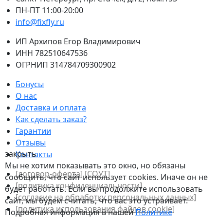
ПН-ПТ 11:00-20:00
info@fixfly.ru
ИП Архипов Егор Владимирович
ИНН 782510647536
ОГРНИП 314784709300902
Бонусы
О нас
Доставка и оплата
Как сделать заказ?
Гарантии
Отзывы
закрыть
Контакты
Мы не хотим показывать это окно, но обязаны
[договор-оферта]
[СОУТ]
сообщить, что сайт использует cookies. Иначе он не
[политикa конфиденциальности]
будет работать. Если вы продолжите использовать
[согласие на обработку персональных данных]
сайт, мы будем считать, что вас это устраивает.
[политика использования файлов сookie]
Подробная информация в нашей
Политике