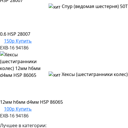
Спур (ведомая шестерня) 50T
0.6 HSP 28007
150р
Купить
EXB-16
94186
Хексы (шестигранники колес)
12мм h6мм d4мм HSP 86065
100р
Купить
EXB-16
94186
Лучшее в категории: