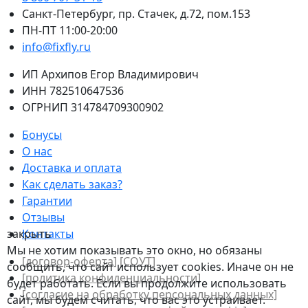
Санкт-Петербург, пр. Стачек, д.72, пом.153
ПН-ПТ 11:00-20:00
info@fixfly.ru
ИП Архипов Егор Владимирович
ИНН 782510647536
ОГРНИП 314784709300902
Бонусы
О нас
Доставка и оплата
Как сделать заказ?
Гарантии
Отзывы
закрыть
Контакты
Мы не хотим показывать это окно, но обязаны
[договор-оферта]
[СОУТ]
сообщить, что сайт использует cookies. Иначе он не
[политикa конфиденциальности]
будет работать. Если вы продолжите использовать
[согласие на обработку персональных данных]
сайт, мы будем считать, что вас это устраивает.