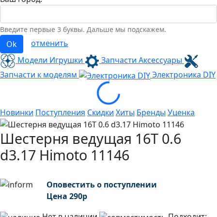
Введите первые 3 буквы. Дальше мы подскажем.
отменить
Ok
Модели Игрушки
Запчасти Аксессуары
Запчасти к моделям
Электроника
DIY
Loading...
Новинки
Поступления
Скидки
Хиты
Бренды
Уценка
Шестерня ведущая 16T 0.6
d3.17 Himoto 11146
Оповестить о поступлении
Цена
290
р
Нет в наличии
Подходит: