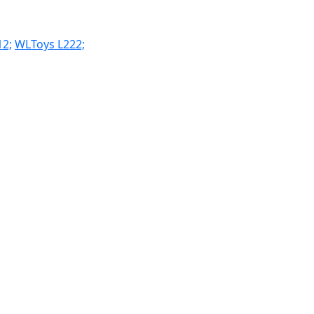
12;
WLToys L222;