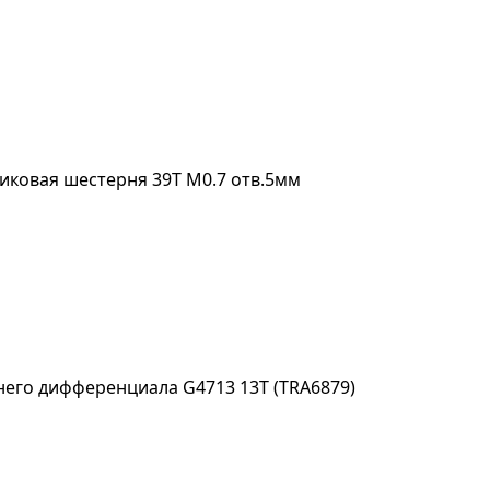
иковая шестерня 39Т M0.7 отв.5мм
его дифференциала G4713 13T (TRA6879)