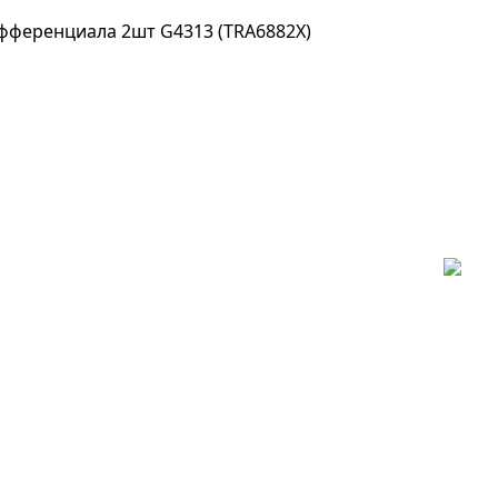
фференциала 2шт G4313 (TRA6882X)