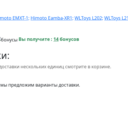
imoto EMXT-1;
Himoto Eamba-XR1;
WLToys L202;
WLToys L2
Вы получите :
14
бонусов
и:
доставки нескольких единиц смотрите в корзине.
 мы предложим варианты доставки.