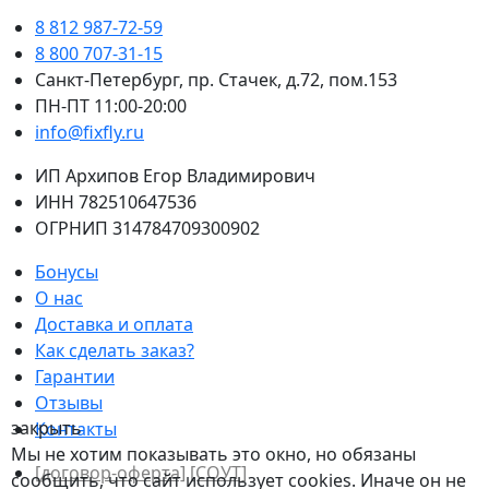
8 812 987-72-59
8 800 707-31-15
Санкт-Петербург, пр. Стачек, д.72, пом.153
ПН-ПТ 11:00-20:00
info@fixfly.ru
ИП Архипов Егор Владимирович
ИНН 782510647536
ОГРНИП 314784709300902
Бонусы
О нас
Доставка и оплата
Как сделать заказ?
Гарантии
Отзывы
закрыть
Контакты
Мы не хотим показывать это окно, но обязаны
[договор-оферта]
[СОУТ]
сообщить, что сайт использует cookies. Иначе он не