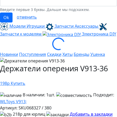
Введите первые 3 буквы. Дальше мы подскажем.
отменить
Ok
Модели Игрушки
Запчасти Аксессуары
Запчасти к моделям
Электроника
DIY
Loading...
Новинки
Поступления
Скидки
Хиты
Бренды
Уценка
Держатели оперения V913-36
198
р
Купить
В наличии:
1шт.
Подходит:
WLToys V913;
Артикул:
SKU068327 / 380
218р для юрлиц
Добавить в закладки