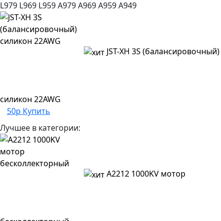
L979
L969
L959
A979
A969
A959
A949
JST-XH 3S (балансировочный)
силикон 22AWG
50р
Купить
Лучшее в категории:
A2212 1000KV мотор