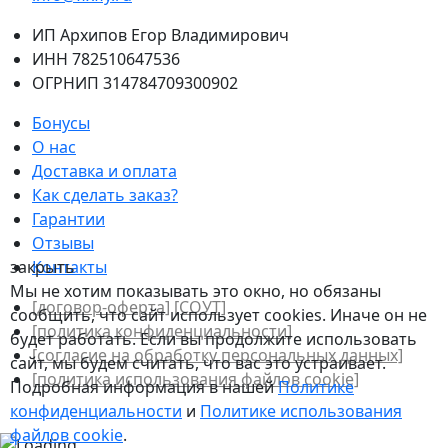
ИП Архипов Егор Владимирович
ИНН 782510647536
ОГРНИП 314784709300902
Бонусы
О нас
Доставка и оплата
Как сделать заказ?
Гарантии
Отзывы
Контакты
закрыть
Мы не хотим показывать это окно, но обязаны
[договор-оферта]
[СОУТ]
сообщить, что сайт использует cookies. Иначе он не
[политикa конфиденциальности]
будет работать. Если вы продолжите использовать
[согласие на обработку персональных данных]
сайт, мы будем считать, что вас это устраивает.
[политика использования файлов сookie]
Подробная информация в нашей
Политике
конфиденциальности
и
Политике использования
файлов сookie
.