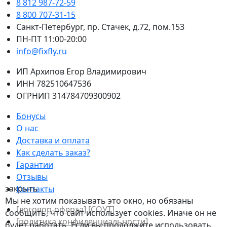
8 812 987-72-59
8 800 707-31-15
Санкт-Петербург, пр. Стачек, д.72, пом.153
ПН-ПТ 11:00-20:00
info@fixfly.ru
ИП Архипов Егор Владимирович
ИНН 782510647536
ОГРНИП 314784709300902
Бонусы
О нас
Доставка и оплата
Как сделать заказ?
Гарантии
Отзывы
закрыть
Контакты
Мы не хотим показывать это окно, но обязаны
[договор-оферта]
[СОУТ]
сообщить, что сайт использует cookies. Иначе он не
[политикa конфиденциальности]
будет работать. Если вы продолжите использовать