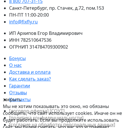
8 800 707-31-15
Санкт-Петербург, пр. Стачек, д.72, пом.153
ПН-ПТ 11:00-20:00
info@fixfly.ru
ИП Архипов Егор Владимирович
ИНН 782510647536
ОГРНИП 314784709300902
Бонусы
О нас
Доставка и оплата
Как сделать заказ?
Гарантии
Отзывы
закрыть
Контакты
Мы не хотим показывать это окно, но обязаны
[договор-оферта]
[СОУТ]
сообщить, что сайт использует cookies. Иначе он не
[политикa конфиденциальности]
будет работать. Если вы продолжите использовать
[согласие на обработку персональных данных]
сайт, мы будем считать, что вас это устраивает.