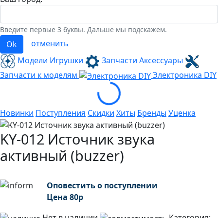
Введите первые 3 буквы. Дальше мы подскажем.
отменить
Ok
Модели Игрушки
Запчасти Аксессуары
Запчасти к моделям
Электроника
DIY
Loading...
Новинки
Поступления
Скидки
Хиты
Бренды
Уценка
KY-012 Источник звука
активный (buzzer)
Оповестить о поступлении
Цена
80
р
Нет в наличии
Категория: