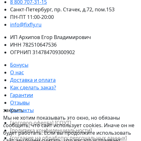
8 800 707-31-15
Санкт-Петербург, пр. Стачек, д.72, пом.153
ПН-ПТ 11:00-20:00
info@fixfly.ru
ИП Архипов Егор Владимирович
ИНН 782510647536
ОГРНИП 314784709300902
Бонусы
О нас
Доставка и оплата
Как сделать заказ?
Гарантии
Отзывы
закрыть
Контакты
Мы не хотим показывать это окно, но обязаны
[договор-оферта]
[СОУТ]
сообщить, что сайт использует cookies. Иначе он не
[политикa конфиденциальности]
будет работать. Если вы продолжите использовать
[согласие на обработку персональных данных]
сайт, мы будем считать, что вас это устраивает.