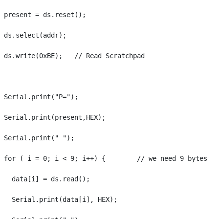
 present = ds.reset();

 ds.select(addr);

 ds.write(0xBE);   // Read Scratchpad

 Serial.print("P=");

 Serial.print(present,HEX);

 Serial.print(" ");

 for ( i = 0; i < 9; i++) {        // we need 9 bytes

   data[i] = ds.read();

   Serial.print(data[i], HEX);
