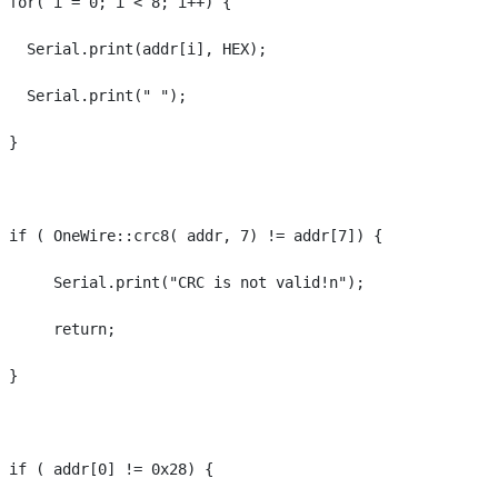
 for( i = 0; i < 8; i++) {

   Serial.print(addr[i], HEX);

   Serial.print(" ");

 }

 if ( OneWire::crc8( addr, 7) != addr[7]) {

      Serial.print("CRC is not valid!n");

      return;

 }

 if ( addr[0] != 0x28) {
