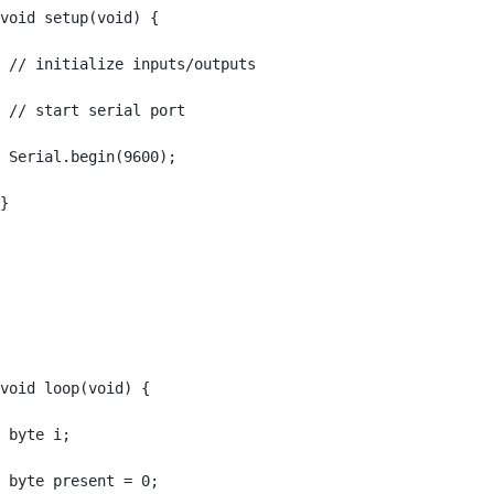
void setup(void) {

 // initialize inputs/outputs

 // start serial port

 Serial.begin(9600);

}

void loop(void) {

 byte i;

 byte present = 0;
