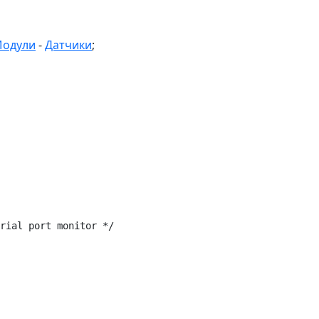
одули
-
Датчики
;
rial port monitor */
