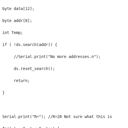
 byte data[12];

 byte addr[8];

 int Temp;

 if ( !ds.search(addr)) {

      //Serial.print("No more addresses.n");

      ds.reset_search();

      return;

 }

 Serial.print("R="); //R=28 Not sure what this is
