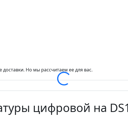
 доставки. Но мы рассчитаем ее для вас.
Loading...
атуры цифровой на DS