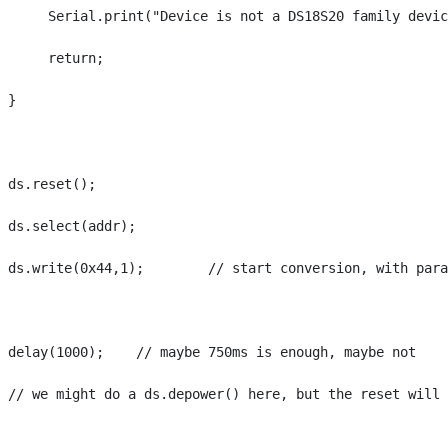
      Serial.print("Device is not a DS18S20 family devic
      return;

 }

 ds.reset();

 ds.select(addr);

 ds.write(0x44,1);        // start conversion, with para
 delay(1000);    // maybe 750ms is enough, maybe not

 // we might do a ds.depower() here, but the reset will 