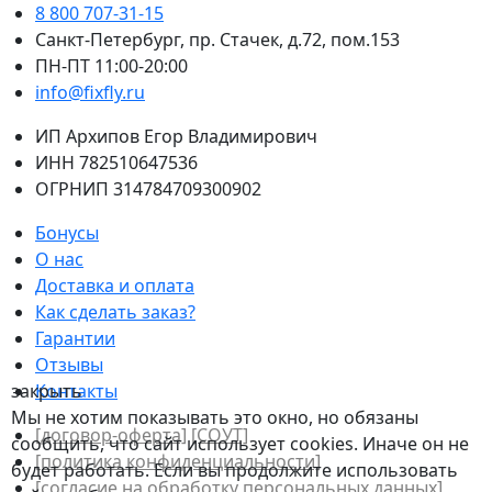
8 800 707-31-15
Санкт-Петербург, пр. Стачек, д.72, пом.153
ПН-ПТ 11:00-20:00
info@fixfly.ru
ИП Архипов Егор Владимирович
ИНН 782510647536
ОГРНИП 314784709300902
Бонусы
О нас
Доставка и оплата
Как сделать заказ?
Гарантии
Отзывы
закрыть
Контакты
Мы не хотим показывать это окно, но обязаны
[договор-оферта]
[СОУТ]
сообщить, что сайт использует cookies. Иначе он не
[политикa конфиденциальности]
будет работать. Если вы продолжите использовать
[согласие на обработку персональных данных]