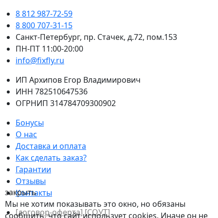
8 812 987-72-59
8 800 707-31-15
Санкт-Петербург, пр. Стачек, д.72, пом.153
ПН-ПТ 11:00-20:00
info@fixfly.ru
ИП Архипов Егор Владимирович
ИНН 782510647536
ОГРНИП 314784709300902
Бонусы
О нас
Доставка и оплата
Как сделать заказ?
Гарантии
Отзывы
закрыть
Контакты
Мы не хотим показывать это окно, но обязаны
[договор-оферта]
[СОУТ]
сообщить, что сайт использует cookies. Иначе он не