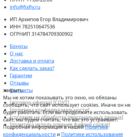
info@fixfly.ru
ИП Архипов Егор Владимирович
ИНН 782510647536
ОГРНИП 314784709300902
Бонусы
О нас
Доставка и оплата
Как сделать заказ?
Гарантии
Отзывы
закрыть
Контакты
Мы не хотим показывать это окно, но обязаны
[договор-оферта]
[СОУТ]
сообщить, что сайт использует cookies. Иначе он не
[политикa конфиденциальности]
будет работать. Если вы продолжите использовать
[согласие на обработку персональных данных]
сайт, мы будем считать, что вас это устраивает.
[политика использования файлов сookie]
Подробная информация в нашей
Политике
конфиденциальности
и
Политике использования