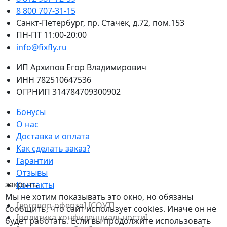
8 800 707-31-15
Санкт-Петербург, пр. Стачек, д.72, пом.153
ПН-ПТ 11:00-20:00
info@fixfly.ru
ИП Архипов Егор Владимирович
ИНН 782510647536
ОГРНИП 314784709300902
Бонусы
О нас
Доставка и оплата
Как сделать заказ?
Гарантии
Отзывы
закрыть
Контакты
Мы не хотим показывать это окно, но обязаны
[договор-оферта]
[СОУТ]
сообщить, что сайт использует cookies. Иначе он не
[политикa конфиденциальности]
будет работать. Если вы продолжите использовать