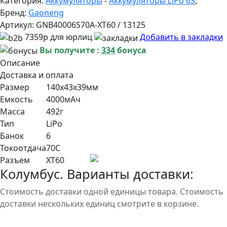
Категория:
Аккумуляторы
-
Аккумуляторы LiPo 6S
;
Бренд:
Gaoneng
Артикул:
GNB40006S70A-XT60 / 13125
7359р для юрлиц
Добавить в закладки
Вы получите :
334
бонуса
Описание
Доставка и оплата
Размер
140x43x39мм
Емкость
4000мАч
Масса
492г
Тип
LiPo
Банок
6
Токоотдача
70С
Разъем
XT60
Колумбус. Варианты доставки:
Стоимость доставки одной единицы товара. Стоимость
доставки нескольких единиц смотрите в корзине.