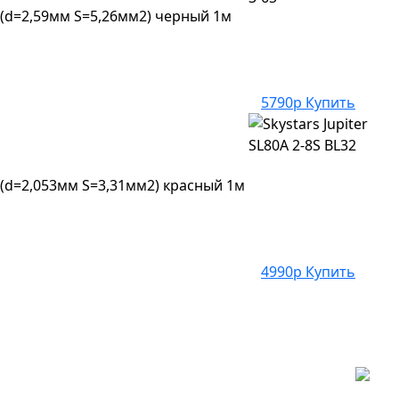
(d=2,59мм S=5,26мм2) черный 1м
5790р
Купить
d=2,053мм S=3,31мм2) красный 1м
4990р
Купить