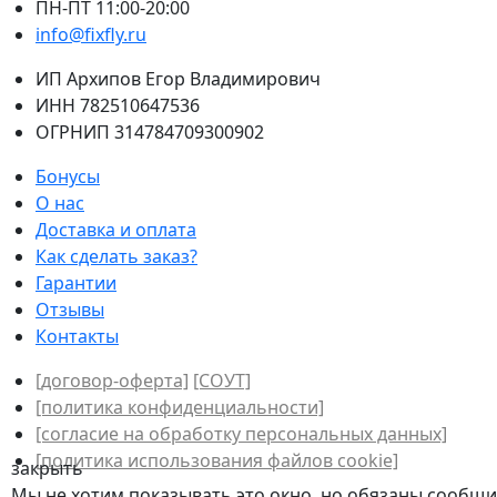
ПН-ПТ 11:00-20:00
info@fixfly.ru
ИП Архипов Егор Владимирович
ИНН 782510647536
ОГРНИП 314784709300902
Бонусы
О нас
Доставка и оплата
Как сделать заказ?
Гарантии
Отзывы
Контакты
[договор-оферта]
[СОУТ]
[политикa конфиденциальности]
[согласие на обработку персональных данных]
[политика использования файлов сookie]
закрыть
Мы не хотим показывать это окно, но обязаны сообщит