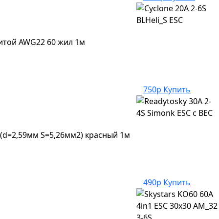
итой AWG22 60 жил 1м
750р
Купить
d=2,59мм S=5,26мм2) красный 1м
490р
Купить