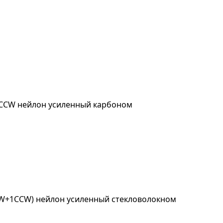
+CCW нейлон усиленный карбоном
CW+1CCW) нейлон усиленный стекловолокном