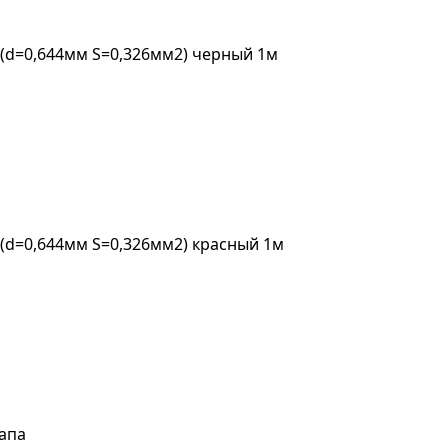
(d=0,644мм S=0,326мм2) черный 1м
d=0,644мм S=0,326мм2) красный 1м
апа