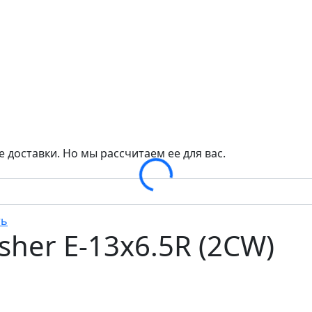
 доставки. Но мы рассчитаем ее для вас.
Loading...
usher E-13x6.5R (2CW)