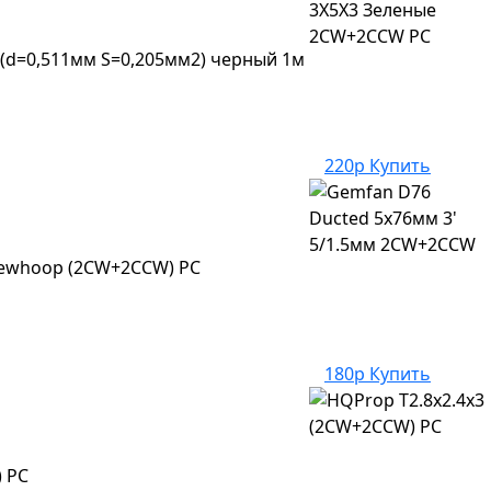
(d=0,511мм S=0,205мм2) черный 1м
220р
Купить
newhoop (2CW+2CCW) PC
180р
Купить
 PC