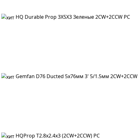
HQ Durable Prop 3X5X3 Зеленые 2CW+2CCW PC
Gemfan D76 Ducted 5x76мм 3' 5/1.5мм 2CW+2CCW
HQProp T2.8x2.4x3 (2CW+2CCW) PC