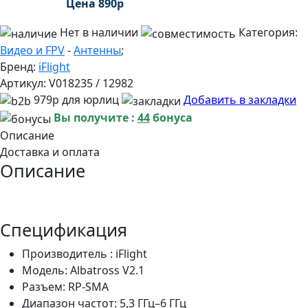
Цена
890
р
Нет в наличии
Категория:
Видео и FPV
-
Антенны
;
Бренд:
iFlight
Артикул:
V018235 / 12982
979р для юрлиц
Добавить в закладки
Вы получите :
44
бонуса
Описание
Доставка и оплата
Описание
Спецификация
Производитель :
iFlight
Модель: Albatross V2.1
Разъем: RP-SMA
Диапазон частот: 5,3 ГГц–6 ГГц