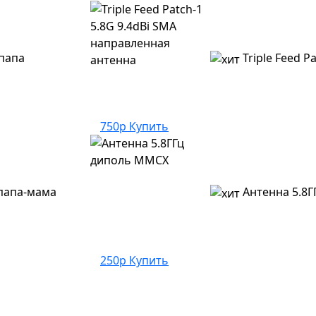
папа
Triple Feed 
750р
Купить
 папа-мама
Антенна 5.8
250р
Купить