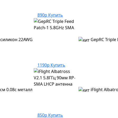
890р
Купить
) силикон 22AWG
GepRC Triple
1190р
Купить
см 0.08с металл
iFlight Albat
850р
Купить