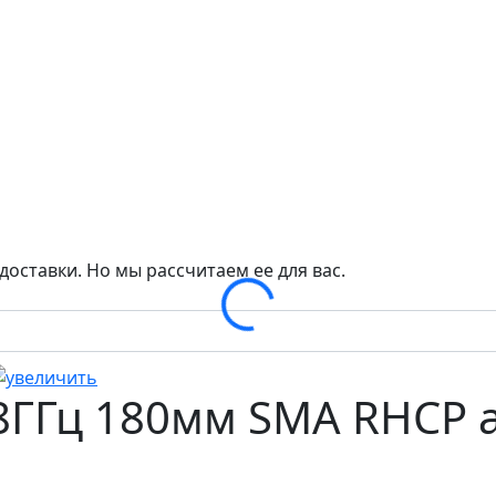
доставки. Но мы рассчитаем ее для вас.
Loading...
 5.8ГГц 180мм SMA RHCP