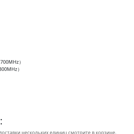
（5700MHz）
5300MHz）
:
доставки нескольких единиц смотрите в корзине.