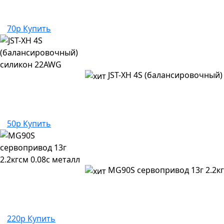
70р
Купить
JST-XH 4S (балансировочный
50р
Купить
MG90S сервопривод 13г 2.2кг
220р
Купить