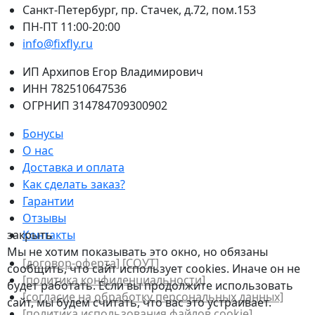
Санкт-Петербург, пр. Стачек, д.72, пом.153
ПН-ПТ 11:00-20:00
info@fixfly.ru
ИП Архипов Егор Владимирович
ИНН 782510647536
ОГРНИП 314784709300902
Бонусы
О нас
Доставка и оплата
Как сделать заказ?
Гарантии
Отзывы
закрыть
Контакты
Мы не хотим показывать это окно, но обязаны
[договор-оферта]
[СОУТ]
сообщить, что сайт использует cookies. Иначе он не
[политикa конфиденциальности]
будет работать. Если вы продолжите использовать
[согласие на обработку персональных данных]
сайт, мы будем считать, что вас это устраивает.
[политика использования файлов сookie]