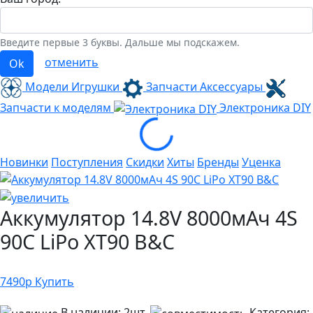
Введите первые 3 буквы. Дальше мы подскажем.
отменить
Ok
Модели Игрушки
Запчасти Аксессуары
Запчасти к моделям
Электроника
DIY
Loading...
Новинки
Поступления
Скидки
Хиты
Бренды
Уценка
Аккумулятор 14.8V 8000мАч 4S
90C LiPo XT90 B&C
7490
р
Купить
В наличии:
2шт.
Категория: