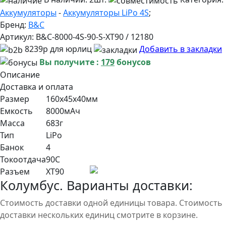
Аккумуляторы
-
Аккумуляторы LiPo 4S
;
Бренд:
B&C
Артикул:
B&C-8000-4S-90-S-XT90 / 12180
8239р для юрлиц
Добавить в закладки
Вы получите :
179
бонусов
Описание
Доставка и оплата
Размер
160x45x40мм
Емкость
8000мАч
Масса
683г
Тип
LiPo
Банок
4
Токоотдача
90С
Разъем
XT90
Колумбус. Варианты доставки:
Стоимость доставки одной единицы товара. Стоимость
доставки нескольких единиц смотрите в корзине.