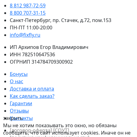
8 812 987-72-59
8 800 707-31-15
Санкт-Петербург, пр. Стачек, д.72, пом.153
ПН-ПТ 11:00-20:00
info@fixfly.ru
ИП Архипов Егор Владимирович
ИНН 782510647536
ОГРНИП 314784709300902
Бонусы
О нас
Доставка и оплата
Как сделать заказ?
Гарантии
Отзывы
закрыть
Контакты
Мы не хотим показывать это окно, но обязаны
[договор-оферта]
[СОУТ]
сообщить, что сайт использует cookies. Иначе он не