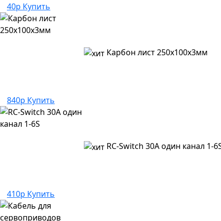
40р
Купить
Карбон лист 250х100х3мм
840р
Купить
RC-Switch 30A один канал 1-6
410р
Купить