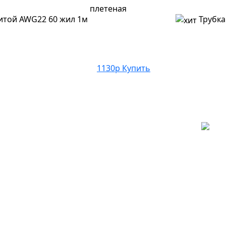
итой AWG22 60 жил 1м
Трубка
1130р
Купить