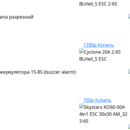
апа разрезной
1390р
Купить
ккумулятора 1S-8S (buzzer alarm)
750р
Купить