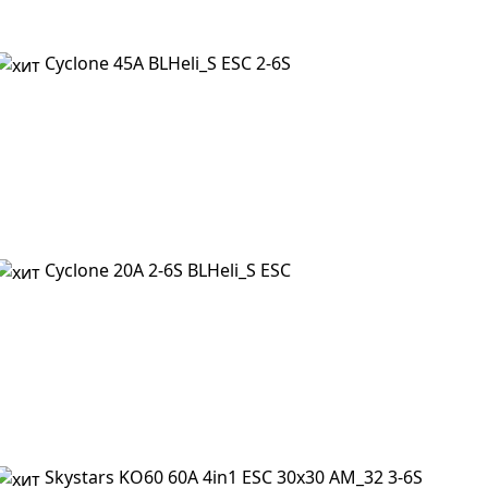
Cyclone 45A BLHeli_S ESC 2-6S
Cyclone 20A 2-6S BLHeli_S ESC
Skystars KO60 60A 4in1 ESC 30x30 AM_32 3-6S