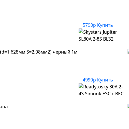
5790р
Купить
(d=1,628мм S=2,08мм2) черный 1м
4990р
Купить
папа