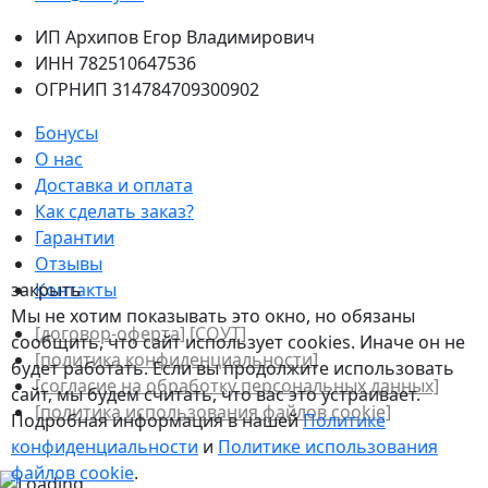
ИП Архипов Егор Владимирович
ИНН 782510647536
ОГРНИП 314784709300902
Бонусы
О нас
Доставка и оплата
Как сделать заказ?
Гарантии
Отзывы
закрыть
Контакты
Мы не хотим показывать это окно, но обязаны
[договор-оферта]
[СОУТ]
сообщить, что сайт использует cookies. Иначе он не
[политикa конфиденциальности]
будет работать. Если вы продолжите использовать
[согласие на обработку персональных данных]
сайт, мы будем считать, что вас это устраивает.
[политика использования файлов сookie]
Подробная информация в нашей
Политике
конфиденциальности
и
Политике использования
файлов сookie
.