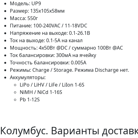
Модель: UP9
Размер: 135x105x58мм
Масса: 550г
Питание: 100-240VAC / 11-18VDC
Напряжение на выходе: 0.1-26.1В
Ток на выходе: 0.1-5А на канал
Мощность: 4х50Вт @DC / суммарно 100Вт @AC
Ток балансировки: 300мА на ячейку
Точность балансировки: 0.005А
Режимы: Charge / Storage. Режима Discharge нет.
Аккумуляторы:
LiPo / LiHV / LiFe / LiIon 1-6S
NiMH / NiCd 1-16S
Pb 1-12S
Колумбус. Варианты доставк