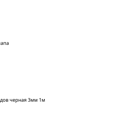
папа
дов черная 3мм 1м