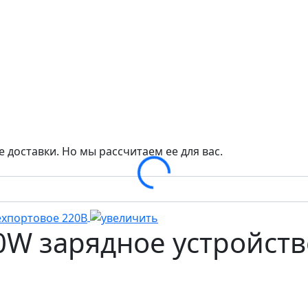
 доставки. Но мы рассчитаем ее для вас.
Loading...
00W зарядное устройст