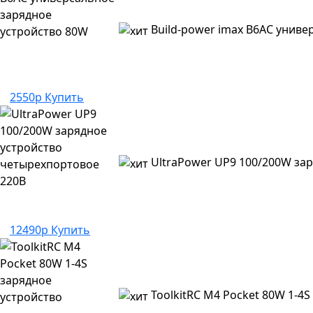
Build-power imax B6AC унив
2550р
Купить
UltraPower UP9 100/200W за
12490р
Купить
ToolkitRC M4 Pocket 80W 1-4