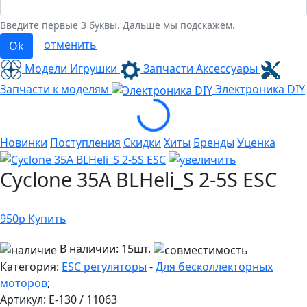
Введите первые 3 буквы. Дальше мы подскажем.
отменить
Ok
Модели Игрушки
Запчасти Аксессуары
Запчасти к моделям
Электроника
DIY
Loading...
Новинки
Поступления
Скидки
Хиты
Бренды
Уценка
Cyclone 35A BLHeli_S 2-5S ESC
950
р
Купить
В наличии:
15шт.
Категория:
ESC регуляторы
-
Для бесколлекторных
моторов
;
Артикул:
E-130 / 11063