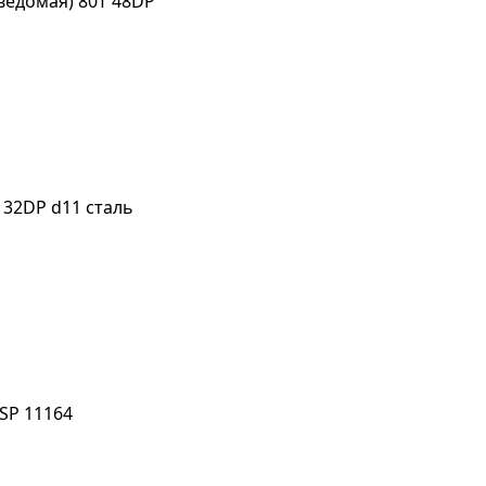
ведомая) 80T 48DP
 32DP d11 сталь
SP 11164