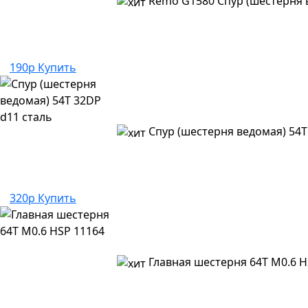
Remo G1580 Спур (шестерня 
190р
Купить
Спур (шестерня ведомая) 54T
320р
Купить
Главная шестерня 64T M0.6 H