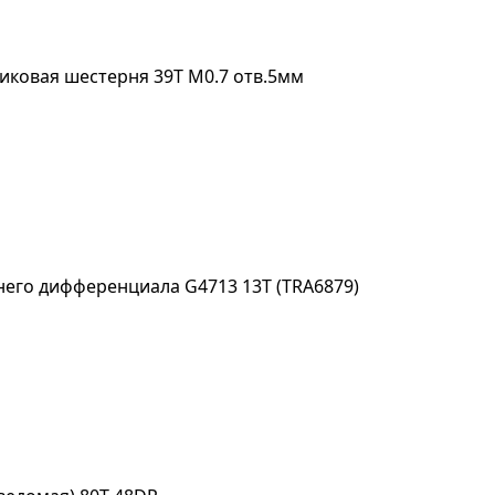
иковая шестерня 39Т M0.7 отв.5мм
его дифференциала G4713 13T (TRA6879)