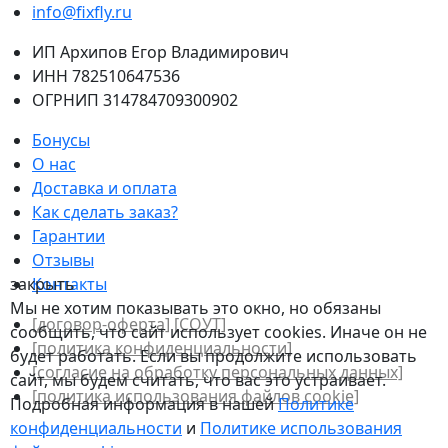
info@fixfly.ru
ИП Архипов Егор Владимирович
ИНН 782510647536
ОГРНИП 314784709300902
Бонусы
О нас
Доставка и оплата
Как сделать заказ?
Гарантии
Отзывы
закрыть
Контакты
Мы не хотим показывать это окно, но обязаны
[договор-оферта]
[СОУТ]
сообщить, что сайт использует cookies. Иначе он не
[политикa конфиденциальности]
будет работать. Если вы продолжите использовать
[согласие на обработку персональных данных]
сайт, мы будем считать, что вас это устраивает.
[политика использования файлов сookie]
Подробная информация в нашей
Политике
конфиденциальности
и
Политике использования