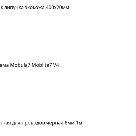
ок липучка экокожа 400х20мм
ама Mobula7 Moblite7 V4
тная для проводов черная 6мм 1м