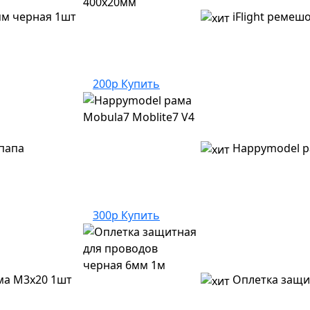
м черная 1шт
iFlight ремеш
200р
Купить
папа
Happymodel р
300р
Купить
ма M3x20 1шт
Оплетка защи