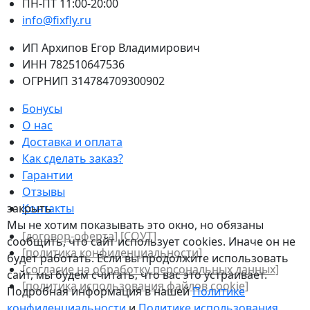
ПН-ПТ 11:00-20:00
info@fixfly.ru
ИП Архипов Егор Владимирович
ИНН 782510647536
ОГРНИП 314784709300902
Бонусы
О нас
Доставка и оплата
Как сделать заказ?
Гарантии
Отзывы
закрыть
Контакты
Мы не хотим показывать это окно, но обязаны
[договор-оферта]
[СОУТ]
сообщить, что сайт использует cookies. Иначе он не
[политикa конфиденциальности]
будет работать. Если вы продолжите использовать
[согласие на обработку персональных данных]
сайт, мы будем считать, что вас это устраивает.
[политика использования файлов сookie]
Подробная информация в нашей
Политике
конфиденциальности
и
Политике использования