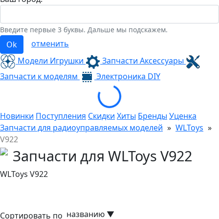
Введите первые 3 буквы. Дальше мы подскажем.
отменить
Ok
Модели Игрушки
Запчасти Аксессуары
Запчасти к моделям
Электроника
DIY
Loading...
Новинки
Поступления
Скидки
Хиты
Бренды
Уценка
Запчасти для радиоуправляемых моделей
»
WLToys
»
V922
Запчасти для WLToys V922
WLToys V922
названию
▼
Сортировать по