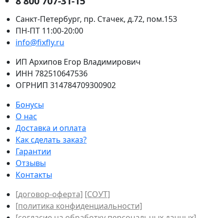
8 800 707-31-15
Санкт-Петербург, пр. Стачек, д.72, пом.153
ПН-ПТ 11:00-20:00
info@fixfly.ru
ИП Архипов Егор Владимирович
ИНН 782510647536
ОГРНИП 314784709300902
Бонусы
О нас
Доставка и оплата
Как сделать заказ?
Гарантии
Отзывы
Контакты
[договор-оферта]
[СОУТ]
[политикa конфиденциальности]
[согласие на обработку персональных данных]